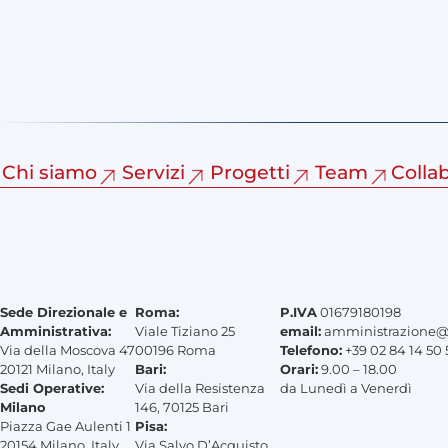
Chi siamo
Servizi
Progetti
Team
Colla
Sede Direzionale e
Roma:
P.IVA
01679180198
Amministrativa:
Viale Tiziano 25
email:
amministrazione@s
Via della Moscova 47
00196 Roma
Telefono:
+39 02 84 14 50 
20121 Milano, Italy
Bari:
Orari:
9.00 – 18.00
Sedi Operative:
Via della Resistenza
da Lunedì a Venerdì
Milano
146, 70125 Bari
Piazza Gae Aulenti 1
Pisa:
20154 Milano, Italy
Via Salvo D’Acquisto